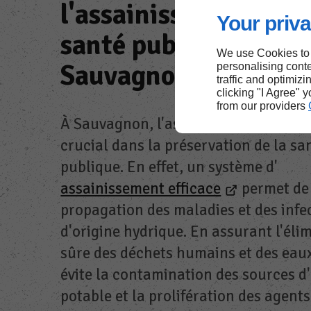
l'assainissement pou
Your priva
santé publique à
We use Cookies to
Sauvagnon
personalising conte
traffic and optimizi
clicking "I Agree" 
from our providers
À Sauvagnon, l'assainissement joue 
crucial dans la préservation de la sa
publique. En effet, un système d'
assainissement efficace
permet de 
propagation des maladies et des infe
d'origine hydrique. En assurant l'éli
sûre des déchets humains et des eau
évite la contamination des sources d
potable et la prolifération des agents