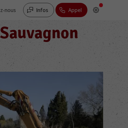
Infos
Appel
z-nous
à Sauvagnon