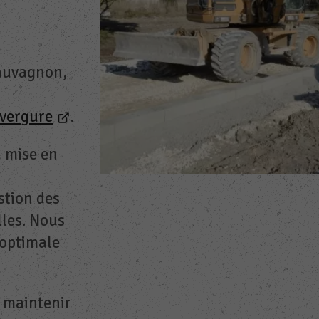
Sauvagnon,
nvergure
.
a mise en
stion des
lles. Nous
 optimale
r maintenir