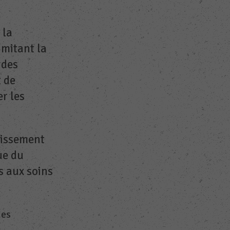
 la
imitant la
 des
 de
er les
nissement
ue du
s aux soins
des