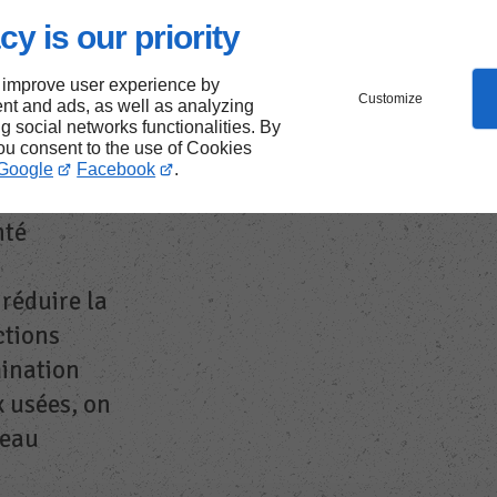
r la
cy is our priority
 improve user experience by
Customize
nt and ads, as well as analyzing
ng social networks functionalities. By
you consent to the use of Cookies
Google
Facebook
.
un rôle
nté
réduire la
ctions
mination
x usées, on
'eau