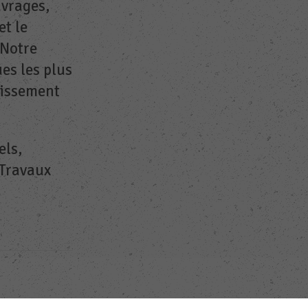
uvrages,
et le
 Notre
ues les plus
nissement
els,
 Travaux