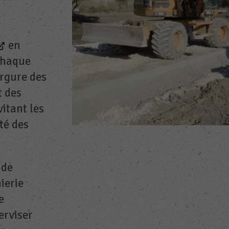
en
chaque
ergure des
t des
itant les
té des
 de
ierie
e
erviser