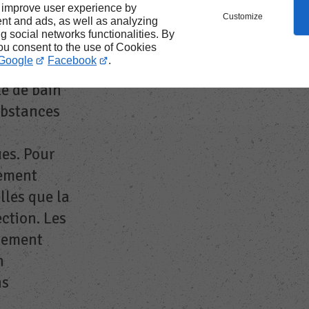
 improve user experience by
Customize
nt and ads, as well as analyzing
ng social networks functionalities. By
you consent to the use of Cookies
Google
Facebook
.
es des
le de bain
substances
ues. Pour
tement
lles que la
ection. Les
lement
n
ns