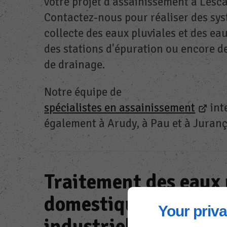
votre projet d'assainissement à Lesca
Contactez-nous pour réaliser des sy
collecte des eaux pluviales et des ea
des stations d'épuration ou encore d
de drainage.
Notre équipe de
spécialistes en assainissement
int
également à Arudy, à Pau et à Juran
Traitement des eaux
domestiques et
Your priva
industrielles à Lesca