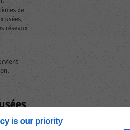
r.
stèmes de
ux usées,
es réseaux
ervient
çon.
 usées
cy is our priority
r