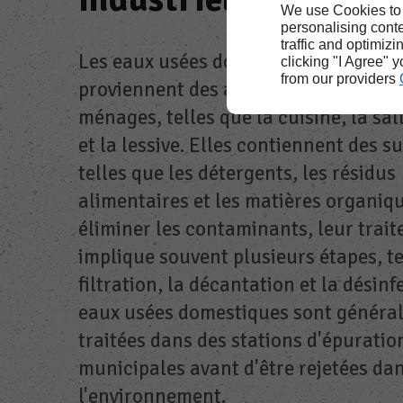
We use Cookies to
personalising conte
traffic and optimizi
Les eaux usées domestiques à Lescar
clicking "I Agree" 
from our providers
proviennent des activités quotidienn
ménages, telles que la cuisine, la sal
et la lessive. Elles contiennent des 
telles que les détergents, les résidus
alimentaires et les matières organiq
éliminer les contaminants, leur trai
implique souvent plusieurs étapes, te
filtration, la décantation et la désinf
eaux usées domestiques sont généra
traitées dans des stations d'épuratio
municipales avant d'être rejetées da
l'environnement.