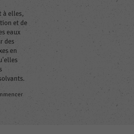
 à elles,
tion et de
Les eaux
r des
xes en
u'elles
s
solvants.
ommencer